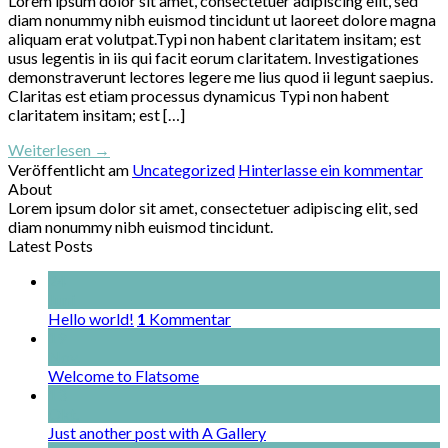
Lorem ipsum dolor sit amet, consectetuer adipiscing elit, sed
diam nonummy nibh euismod tincidunt ut laoreet dolore magna
aliquam erat volutpat.Typi non habent claritatem insitam; est
usus legentis in iis qui facit eorum claritatem. Investigationes
demonstraverunt lectores legere me lius quod ii legunt saepius.
Claritas est etiam processus dynamicus Typi non habent
claritatem insitam; est […]
Weiterlesen
→
Veröffentlicht am
Uncategorized
Hinterlasse ein kommentar
About
Lorem ipsum dolor sit amet, consectetuer adipiscing elit, sed
diam nonummy nibh euismod tincidunt.
Latest Posts
24
Juni
Hello world!
1
Kommentar
19
Nov.
Welcome to Flatsome
13
Okt.
Just another post with A Gallery